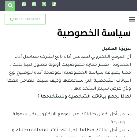
W
I
X
خطي
h
n
-
a
s
t
لى
t
t
w
s
a
i
لمحتوى
00966534606007
a
g
t
p
r
t
سياسة الخصوصية
p
a
e
m
r
عزيزنا العميل
أن الموقع الالكتروني لمغاسل أداء تابع لشركة مغاسل أداء
المحدودة . تعتبر حماية خصوصيتك أولوية قصوى لدينا لذلك ,
قمنا بصياغة سياسة الخصوصية الموضحة أدناه لتوضيح نوع
البيانات الشخصية التي سنجمعها وكيف سيتم التعامل معها
ولأي غرض سيتم استخدامها .
لماذا نجمع بياناتك الشخصية ونستخدمها ؟
من أجل اكمال طلباتك عبر الموقع الالكتروني بكل سهولة
وسرعة .
من أجل ابقائك مطلعا باخر التحديثات المتعلقة بطلبك و