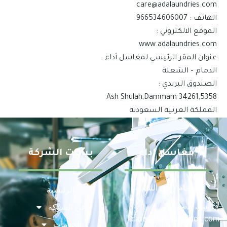
care@adalaundries.com
الهاتف : 966534606007
الموقع الالكتروني :
www.adalaundries.com
عنوان المقر الرئيسي لمغاسل أداء :
الدمام – الشعلة
الصندوق البريدي :
Ash Shulah,Dammam 34261,5358
المملكة العربية السعودية
مغاسل اداء
بيانات الشركة
الدمام - حي الشعلة
الرئيسية
عن الشركة
البريد الالكتروني
care@adalaundries.com
الخدمات